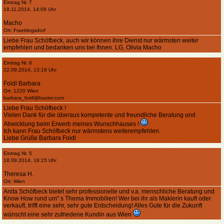
Eintrag Nr. 7
18.11.2014, 14:09 Uhr
Macho
Ort: Fraettingsdorf
Liebe Frau Schöfbeck, auch wir können ihre Dienst nur wärmsten weiter
empfehlen und bedanken uns bei Ihnen. LG, Olivia Macho
Eintrag Nr. 6
22.09.2014, 13:18 Uhr
Foidl Barbara
Ort: 1220 Wien
barbara_foidl@baxter.com
Liebe Frau Schöfbeck !
Vielen Dank für die überaus kompetente und freundliche Beratung und
Abwicklung beim Erwerb meines Wunschhauses !
Ich kann Frau Schöfbeck nur wärmstens weiterempfehlen.
Liebe Grüße Barbara Foidl
Eintrag Nr. 5
18.09.2014, 18:15 Uhr
Theresa H.
Ort: Wien
Anita Schöfbeck bietet sehr professionelle und v.a. menschliche Beratung und
Know How rund um" s Thema Immobilien! Wer bei ihr als Maklerin kauft oder
verkauft, trifft eine sehr, sehr gute Entscheidung! Alles Gute für die Zukunft
wünscht eine sehr zufriedene Kundin aus Wien