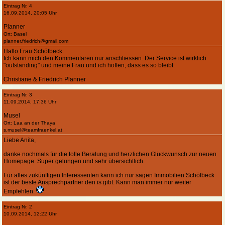
Eintrag Nr. 4
16.09.2014, 20:05 Uhr
Planner
Ort: Basel
planner.friedrich@gmail.com
Hallo Frau Schöfbeck
Ich kann mich den Kommentaren nur anschliessen. Der Service ist wirklich
"outstanding" und meine Frau und ich hoffen, dass es so bleibt.
Christiane & Friedrich Planner
Eintrag Nr. 3
11.09.2014, 17:36 Uhr
Musel
Ort: Laa an der Thaya
s.musel@teamfraenkel.at
Liebe Anita,
danke nochmals für die tolle Beratung und herzlichen Glückwunsch zur neuen
Homepage. Super gelungen und sehr übersichtlich.
Für alles zukünftigen Interessenten kann ich nur sagen Immobilien Schöfbeck
ist der beste Ansprechpartner den is gibt. Kann man immer nur weiter
Empfehlen.
Eintrag Nr. 2
10.09.2014, 12:22 Uhr