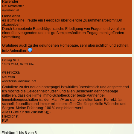
Railender
Ort: Kirchstetten
rajo@aon.at
Liebe Anita,
es ist mir eine Freude ein Feedback über die tolle Zusammenarbeit mit Dir
abzugeben.
Durch kompetente Ratschläge, rasche Erledigung von Fragen und vorallem
einer überzeugenden und mit großem persönlichen Engagement geführten
Vermittlung.
Gratuliere auch zu der gelungenen Homepage, sehr übersichtlich und schnell,
trotz Animation.
Eintrag Nr. 1
10.09.2014, 07:33 Uhr
wsseticzka
Ort: Wien
wsseticzka.karin@a1.net
Gratuliere zu der neuen homepage! Ist wirklich übersichtlich und ansprechend.
Ich möchte die Gelegenheit nutzen und allen Besuchern der homepage
mitteilen, dass die Firme Immo-Schöfbeck der beste Partner bei
Immobiliengeschäften ist, den Mann/Frau sich vorstellen kann. Korrekt, fair,
schnell, freundlich und immer mit einem offen Ohr für spezielle Wünsche und
Sorgen. Meine Erfahrung: 100 % empfehlenswert!
Alles Gute für die Zukunft :-))))
Herzlichst
KW
Einträge 1 bis 8 von 8