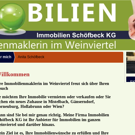
r mich
Anita Schöfbeck
illkommen
re Immobilienmaklerin im Weinviertel freut sich über Ihren
such
e möchten Ihre Immobilie vermieten oder verkaufen oder Sie
chen ein neues Zuhause in Mistelbach, Gänserndorf,
rneuburg, Hollabrunn oder Wien?
nn sind Sie bei mir genau richtig. Meine Firma Immobilien
höfbeck KG ist Ihr Anbieter für Immobilien im ganzen
inviertel und darüber hinaus.
in Ziel ist es, Ihre Immobilienwünsche zu erfüllen und Ihre