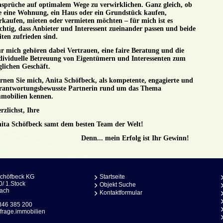
sprüche auf optimalem Wege zu verwirklichen. Ganz gleich, ob
e eine Wohnung, ein Haus oder ein Grundstück kaufen,
rkaufen, mieten oder vermieten möchten – für mich ist es
chtig, dass Anbieter und Interessent zueinander passen und beide
iten zufrieden sind.
r mich gehören dabei Vertrauen, eine faire Beratung und die
dividuelle Betreuung von Eigentümern und Interessenten zum
glichen Geschäft.
rnen Sie mich, Anita Schöfbeck, als kompetente, engagierte und
rantwortungsbewusste Partnerin rund um das Thema
mobilien kennen.
rzlichst, Ihre
ita Schöfbeck samt dem besten Team der Welt!
Denn... mein Erfolg ist Ihr Gewinn!
Schöfbeck KG
Startseite
0/ 1.Stock
Objekt Suche
bach
Kontaktformular
846 385 200
frage.immobilien