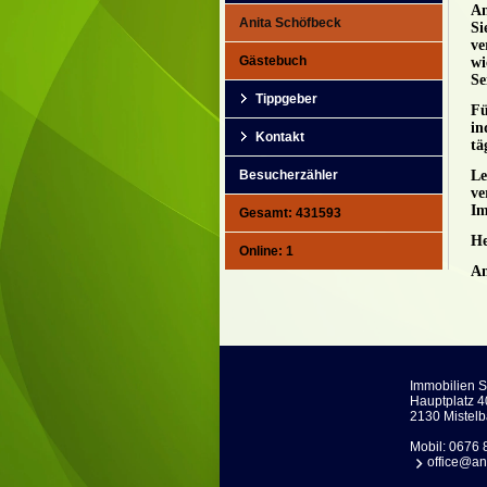
An
Anita Schöfbeck
Si
ve
Gästebuch
wi
Se
Tippgeber
Fü
in
Kontakt
tä
Besucherzähler
Le
ve
Im
Gesamt: 431593
He
Online: 1
An
Immobilien 
Hauptplatz 4
2130 Mistel
Mobil:
0676 
office@an