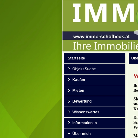
Startseite
Übe
Objekt Suche
W
Kaufen
Ih
Be
Mieten
Si
Bewertung
su
Ko
Wissenswertes
Da
Sc
Informationen
We
Über mich
Me